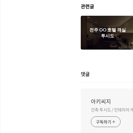
관련글
전주 OO 호텔 객실
투시도
댓글
아키씨지
건축 투시도 / 인테리어 캐드
구독하기