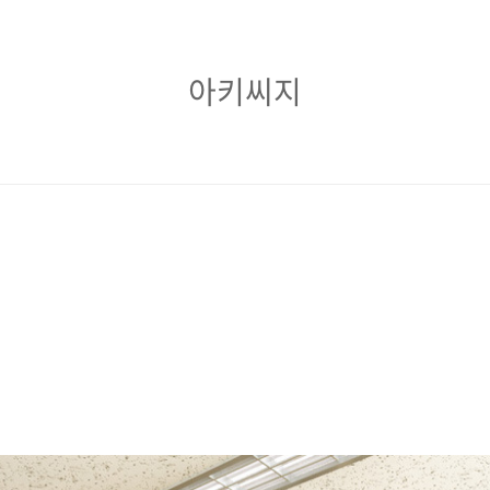
아
아키씨지
키
씨
지