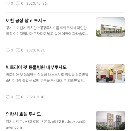
작성시간
0
0
2020. 10. 26.
작업하여드렸습니다 아키씨지 T : +82 010 7913 653
2 E : doskeun@naver.com
이천 공장 창고 투시도
글 내용
경기도 이천에 위치한 #공장투시도를 의뢰주셔서 작업한
최종 이미지입니다 주차장도 넓고 앞에 데크에 파라솔도
배치되어 있어 기존의 창고와는 또 다른 분위기네요^^ 아
키씨지 T : +82 010 7913 6532 E : doskeun@nave
작성시간
0
0
2020. 9. 21.
r.com
빅토리아 펫 동물병원 내부투시도
글 내용
빅토리아 펫 동물병원 잠실점 내부투시도 작업을 의뢰받았
습니다 1층 출입구 로비 부분을 투시도외주 의뢰받았으며
캐드도면은 평면도만... 입면과 천정은 마감부터 디자인까
지 다 해드렸습니다 아키씨지 T : +82 010 7913 6532
작성시간
0
0
2020. 9. 18.
E : doskeun.naver.com
의왕시 호텔 투시도
글 내용
아키씨지 T : +82 010. 7913. 6532 E : doskeun@n
aver.com