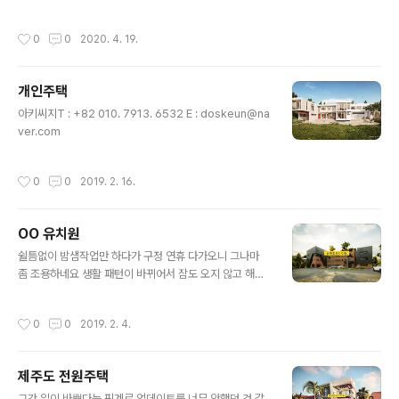
작성시간
0
0
2020. 4. 19.
개인주택
글 내용
아키씨지T : +82 010. 7913. 6532 E : doskeun@na
ver.com
작성시간
0
0
2019. 2. 16.
OO 유치원
글 내용
쉴틈없이 밤샘작업만 하다가 구정 연휴 다가오니 그나마
좀 조용하네요 생활 패턴이 바뀌어서 잠도 오지 않고 해서
2014년 작업했던 OO유치원 건물인데 색상만 변경해서
렌더링 연습중.... 납품용이 아니기에 돌도 대충대충 나무도
작성시간
0
0
2019. 2. 4.
대충대충 배치해봤습니다 납품용이면 건물 가린다고 앞에
나무 뺴달라했겠죠?^^ 일단 오늘은 여기까지만 하고 명절
기간만큼이라도 컴 켜지않고 휴식을 취해줘야겠습니다 새
제주도 전원주택
해 복 많이들 받으세요~!
글 내용
그간 일이 바쁘다는 핑계로 업데이트를 너무 안했던 것 같