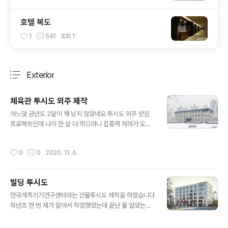
호텔 복도
1
541
조회
1
Exterior
분류 전체보기
주요 글 목록
체육관 투시도 외주 제작
글 내용
어느덧 금년도 2달이 채 남지 않았네요 투시도 외주 받은
프로젝트인데 나이 한 살 더 먹으려니 집중력 저하가 오네
요....ㅠㅠ 주경으로 작업하다 너무 느낌이 안나와서 날씨도
쌀쌀하고 해서 설경으로 작업해 봤습니다 우리나라는 이런
작성시간
0
0
2020. 11. 6.
그림 싫어라 하시니 최종 작업은 물론 맑고 화사하게 주경
으로 납품해야겠지만^^ 잠도 안오고 해서 끄적대봤습니다
ㅎㅎ 아침부터 미팅이 잡혀있어 준비하고 나가봐야겠네요
빌딩 투시도
즐거운 하루 보내시고 모두들 감기 조심하세요~! 아키씨지
글 내용
T : +82. 010 7913 6532 E : doskeun@naver.com
한국계측기기연구센터라는 건물투시도 제작을 하였습니다
작년초 한 번 제가 맡아서 작업했었는데 끝난 줄 알았는데
지금까지 몇차례 디자인이 변경되었다고 하네요 이번 디자
인으로 픽스되길 기원하는 마음을 담아 신경써서 열심히