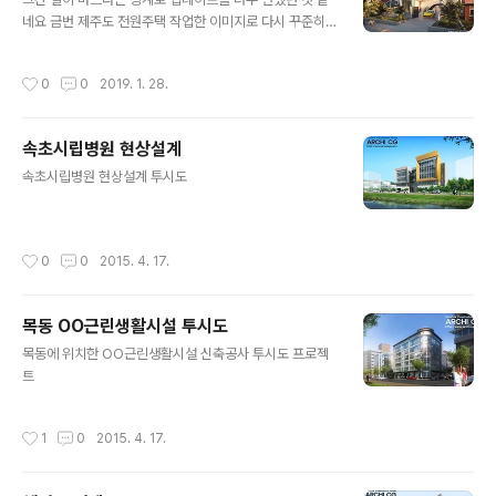
네요 금번 제주도 전원주택 작업한 이미지로 다시 꾸준히
업데이트 하도록 하겠습니다 새해 복 많이 받으시고 올 한
해도 잘 부탁드립니다 귀사의 무궁한 발전을 기원합니다
작성시간
0
0
2019. 1. 28.
감사합니다^^
속초시립병원 현상설계
글 내용
속초시립병원 현상설계 투시도
작성시간
0
0
2015. 4. 17.
목동 OO근린생활시설 투시도
글 내용
목동에 위치한 OO근린생활시설 신축공사 투시도 프로젝
트
작성시간
1
0
2015. 4. 17.