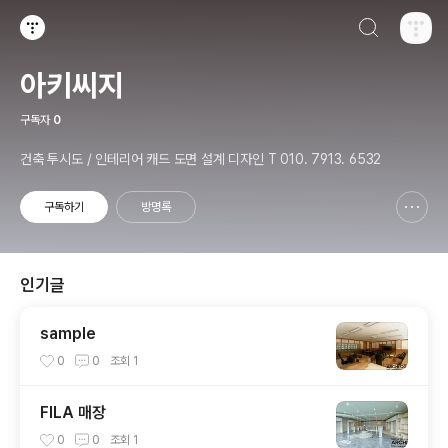
검색하기
티스토리
아키씨지
구독자
0
건축 투시도 / 인테리어 캐드 도면 설계 디자인 T 010. 7913. 6532
구독하기
방명록
신고하기 레이어
열기
인기글
sample
0
0
조회
1
FILA 매장
0
0
조회
1