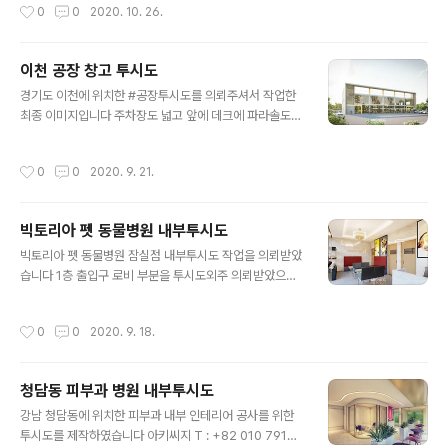
작성시간
0
0
2020. 10. 26.
작업하여드렸습니다 아키씨지 T : +82 010 7913 653
2 E : doskeun@naver.com
이천 공장 창고 투시도
글 내용
경기도 이천에 위치한 #공장투시도를 의뢰주셔서 작업한
최종 이미지입니다 주차장도 넓고 앞에 데크에 파라솔도
배치되어 있어 기존의 창고와는 또 다른 분위기네요^^ 아
키씨지 T : +82 010 7913 6532 E : doskeun@nave
작성시간
0
0
2020. 9. 21.
r.com
빅토리아 펫 동물병원 내부투시도
글 내용
빅토리아 펫 동물병원 잠실점 내부투시도 작업을 의뢰받았
습니다 1층 출입구 로비 부분을 투시도외주 의뢰받았으며
캐드도면은 평면도만... 입면과 천정은 마감부터 디자인까
지 다 해드렸습니다 아키씨지 T : +82 010 7913 6532
작성시간
0
0
2020. 9. 18.
E : doskeun.naver.com
청담동 피부과 병원 내부투시도
글 내용
강남 청담동에 위치한 피부과 내부 인테리어 공사를 위한
투시도를 제작하였습니다 아키씨지 T : +82 010 7913