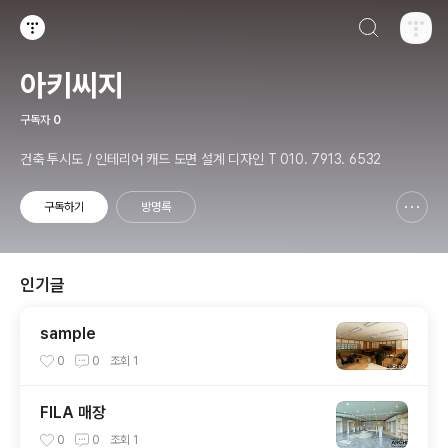
검색하기
티스토리
아키씨지
구독자
0
건축 투시도 / 인테리어 캐드 도면 설계 디자인 T 010. 7913. 6532
구독하기
방명록
신고하기 레이어
열기
인기글
sample
0
0
조회
1
FILA 매장
0
0
조회
1