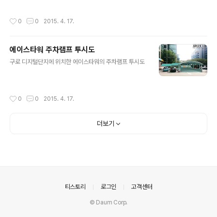
작성시간
0
0
2015. 4. 17.
에이스타워 주차램프 투시도
글 내용
구로 디지털단지에 위치한 에이스타워의 주차램프 투시도
작성시간
0
0
2015. 4. 17.
더보기
의안내
티스토리
로그인
고객센터
© Daum Corp.