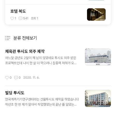
호텔 복도
1
541
조회
1
분류 전체보기
주요 글 목록
체육관 투시도 외주 제작
글 내용
어느덧 금년도 2달이 채 남지 않았네요 투시도 외주 받은
프로젝트인데 나이 한 살 더 먹으려니 집중력 저하가 오네
요....ㅠㅠ 주경으로 작업하다 너무 느낌이 안나와서 날씨도
쌀쌀하고 해서 설경으로 작업해 봤습니다 우리나라는 이런
작성시간
0
0
2020. 11. 6.
그림 싫어라 하시니 최종 작업은 물론 맑고 화사하게 주경
으로 납품해야겠지만^^ 잠도 안오고 해서 끄적대봤습니다
ㅎㅎ 아침부터 미팅이 잡혀있어 준비하고 나가봐야겠네요
빌딩 투시도
즐거운 하루 보내시고 모두들 감기 조심하세요~! 아키씨지
글 내용
T : +82. 010 7913 6532 E : doskeun@naver.com
한국계측기기연구센터라는 건물투시도 제작을 하였습니다
작년초 한 번 제가 맡아서 작업했었는데 끝난 줄 알았는데
지금까지 몇차례 디자인이 변경되었다고 하네요 이번 디자
인으로 픽스되길 기원하는 마음을 담아 신경써서 열심히