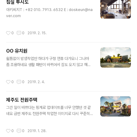
침실 투시도
글 내용
아키씨지T : +82 010. 7913. 6532 E : doskeun@na
ver.com
작성시간
0
0
2019. 2. 15.
OO 유치원
글 내용
쉴틈없이 밤샘작업만 하다가 구정 연휴 다가오니 그나마
좀 조용하네요 생활 패턴이 바뀌어서 잠도 오지 않고 해서
2014년 작업했던 OO유치원 건물인데 색상만 변경해서
렌더링 연습중.... 납품용이 아니기에 돌도 대충대충 나무도
작성시간
0
0
2019. 2. 4.
대충대충 배치해봤습니다 납품용이면 건물 가린다고 앞에
나무 뺴달라했겠죠?^^ 일단 오늘은 여기까지만 하고 명절
기간만큼이라도 컴 켜지않고 휴식을 취해줘야겠습니다 새
제주도 전원주택
해 복 많이들 받으세요~!
글 내용
그간 일이 바쁘다는 핑계로 업데이트를 너무 안했던 것 같
네요 금번 제주도 전원주택 작업한 이미지로 다시 꾸준히
업데이트 하도록 하겠습니다 새해 복 많이 받으시고 올 한
해도 잘 부탁드립니다 귀사의 무궁한 발전을 기원합니다
작성시간
0
0
2019. 1. 28.
감사합니다^^